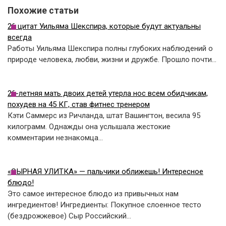
Похожие статьи
26 цитат Уильяма Шекспира, которые будут актуальны
всегда
Работы Уильяма Шекспира полны глубоких наблюдений о
природе человека, любви, жизни и дружбе. Прошло почти…
26-летняя мать двоих детей утерла нос всем обидчикам,
похудев на 45 КГ, став фитнес тренером
Кэти Саммерс из Ричланда, штат Вашингтон, весила 95
килограмм. Однажды она услышала жестокие
комментарии незнакомца…
«СЫРНАЯ УЛИТКА» — пальчики оближешь! Интересное
блюдо!
Это самое интересное блюдо из привычных нам
ингредиентов! Ингредиенты: Покупное слоенное тесто
(бездрожжевое) Сыр Российский…