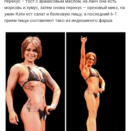
перекус – тост с арахисовым маслом, на ланч она есть
морковь и хумус, затем снова перекус – ореховый микс, на
ужин Кэти ест салат и белковую пищу, а последний 6-1
прием пищи составляют тако из индюшиного фарша.