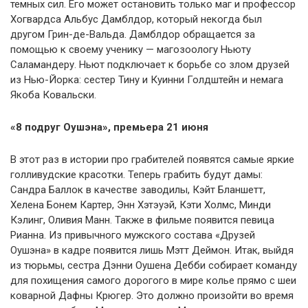
темных сил. Его может остановить только маг и профессор
Хогвардса Альбус Дамблдор, который некогда был
другом Грин-де-Вальда. Дамблдор обращается за
помощью к своему ученику — магозоологу Ньюту
Саламандеру. Ньют подключает к борьбе со злом друзей
из Нью-Йорка: сестер Тину и Куинни Голдштейн и немага
Якоба Ковальски.
«8 подруг Оушэна», премьера 21 июня
В этот раз в истории про грабителей появятся самые яркие
голливудские красотки. Теперь грабить будут дамы:
Сандра Баллок в качестве заводилы, Кэйт Бланшетт,
Хелена Бонем Картер, Энн Хэтэуэй, Кэти Холмс, Минди
Кэлинг, Оливия Манн. Также в фильме появится певица
Рианна. Из привычного мужского состава «Друзей
Оушэна» в кадре появится лишь Мэтт Деймон. Итак, выйдя
из тюрьмы, сестра Дэнни Оушена Дебби собирает команду
для похищения самого дорогого в мире колье прямо с шеи
коварной Дафны Крюгер. Это должно произойти во время