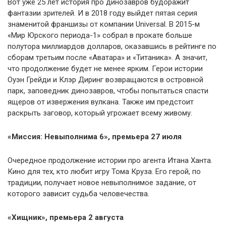
Вот уже 25 лет история про динозавров будоражит
фантазии зрителей. И в 2018 году выйдет пятая серия
знаменитой франшизы от компании Universal. В 2015-м
«Мир Юрского периода-1» собрал в прокате больше
полутора миллиардов долларов, оказавшись в рейтинге по
сборам третьим после «Аватара» и «Титаника». А значит,
что продолжение будет не менее ярким. Герои истории
Оуэн Грейди и Клэр Диринг возвращаются в островной
парк, заповедник динозавров, чтобы попытаться спасти
ящеров от извержения вулкана. Также им предстоит
раскрыть заговор, который угрожает всему живому.
«Миссия: Невыполнима 6», премьера 27 июля
Очередное продолжение истории про агента Итана Ханта.
Кино для тех, кто любит игру Тома Круза. Его герой, по
традиции, получает новое невыполнимое задание, от
которого зависит судьба человечества.
«Хищник», премьера 2 августа