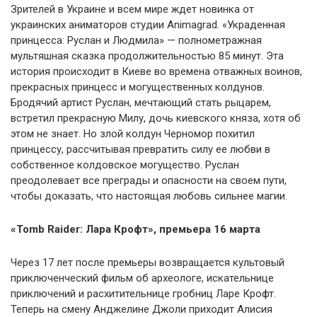
Зрителей в Украине и всем мире ждет новинка от
украинских аниматоров студии Animagrad. «Украденная
принцесса: Руслан и Людмила» — полнометражная
мультяшная сказка продолжительностью 85 минут. Эта
история происходит в Киеве во времена отважных воинов,
прекрасных принцесс и могущественных колдунов.
Бродячий артист Руслан, мечтающий стать рыцарем,
встретил прекрасную Милу, дочь киевского княза, хотя об
этом не знает. Но злой колдун Черномор похитил
принцессу, рассчитывая превратить силу ее любви в
собственное колдовское могущество. Руслан
преодолевает все преграды и опасности на своем пути,
чтобы доказать, что настоящая любовь сильнее магии.
«Tomb Raider: Лара Крофт», премьера 16 марта
Через 17 лет после премьеры возвращается культовый
приключенческий фильм об археологе, искательнице
приключений и расхитительнице гробниц Ларе Крофт.
Теперь на смену Анджелине Джоли приходит Алисия