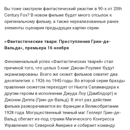
Вы тоже смотрели фантастический ужастик в 90-х от 20th
Century Fox? В новом фильме будет много отсылок к
оригинальному фильму, а также нереализованные ранее
элементы сценария предыдущих картин серии.
«Фантастические твари: Преступления Грин-де-
Вальда», премьера 16 ноября
Феноменальный успех «Фантастических тварей» стал
причиной того, что целых 5 книг Джоан Роулинг будут
экранизированы. Всего же сюжет фильмов охватит два
десятилетия: с 1926 по 1945 годы. Во второй серии бразды
правления сюжетом переходят от Ньюта Саламандера к
другим героям в исполнении Джуда Лоу (Дамблдорт) и
Джонни Деппа (Грин-де-Вальд). В этот раз действие
фильма разворачивается во Франции и Великобритании
1928 года. Могущественный темный маг Геллерт Грин-де-
Вальд сбегает из-под стражи Магического Конгресса
Управления по Северной Америке и собирает команду