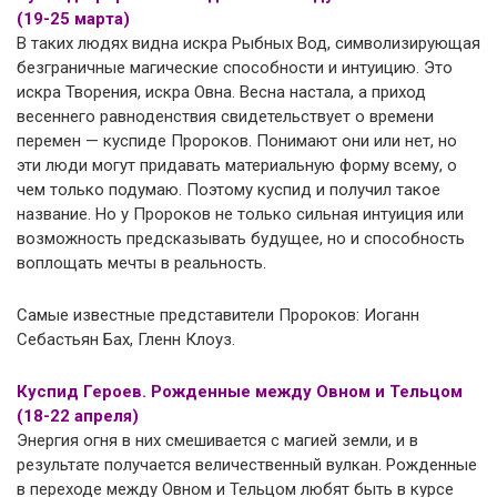
(19-25 марта)
В таких людях видна искра Рыбных Вод, символизирующая
безграничные магические способности и интуицию. Это
искра Творения, искра Овна. Весна настала, а приход
весеннего равноденствия свидетельствует о времени
перемен — куспиде Пророков. Понимают они или нет, но
эти люди могут придавать материальную форму всему, о
чем только подумаю. Поэтому куспид и получил такое
название. Но у Пророков не только сильная интуиция или
возможность предсказывать будущее, но и способность
воплощать мечты в реальность.
Самые известные представители Пророков: Иоганн
Себастьян Бах, Гленн Клоуз.
Куспид Героев. Рожденные между Овном и Тельцом
(18-22 апреля)
Энергия огня в них смешивается с магией земли, и в
результате получается величественный вулкан. Рожденные
в переходе между Овном и Тельцом любят быть в курсе