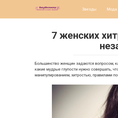
Перейти
к
Звезды
Мода 
контенту
7 женских хит
нез
Большинство женщин задаются вопросом, к
какие мудрые глупости нужно совершать, чт
манипулированием, хитростью, правилами п