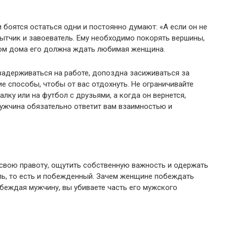
 боятся остаться одни и постоянно думают: «А если он не
бытчик и завоеватель. Ему необходимо покорять вершины,
том дома его должна ждать любимая женщина.
 задерживаться на работе, допоздна засиживаться за
 способы, чтобы от вас отдохнуть. Не ограничивайте
лку или на футбол с друзьями, а когда он вернется,
Мужчина обязательно ответит вам взаимностью и
 свою правоту, ощутить собственную важность и одержать
ль, то есть и побежденный. Зачем женщине побеждать
обеждая мужчину, вы убиваете часть его мужского