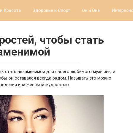
и Красота
Здоровье и Спорт
Он и Она
Интересн
ростей, чтобы стать
аменимой
ак стать незаменимой для своего любимого мужчины и
обы он оставался всегда рядом. Называть это можно
оведения или женской мудростью.