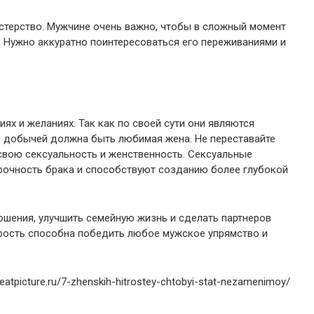
стерство. Мужчине очень важно, чтобы в сложный момент
и. Нужно аккуратно поинтересоваться его переживаниями и
ях и желаниях. Так как по своей сути они являются
й добычей должна быть любимая жена. Не переставайте
свою сексуальность и женственность. Сексуальные
рочность брака и способствуют созданию более глубокой
ошения, улучшить семейную жизнь и сделать партнеров
рость способна победить любое мужское упрямство и
eatpicture.ru/7-zhenskih-hitrostey-chtobyi-stat-nezamenimoy/