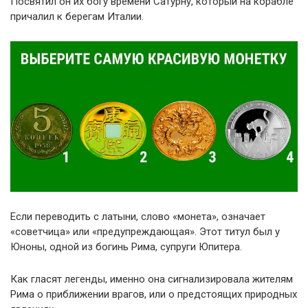
Посвятил он их богу времени Сатурну, который на корабле
причалил к берегам Италии.
Если переводить с латыни, слово «монета», означает
«советчица» или «предупреждающая». Этот титул был у
Юноны, одной из богинь Рима, супруги Юпитера.
Как гласят легенды, именно она сигнализировала жителям
Рима о приближении врагов, или о предстоящих природных