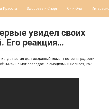
и Красота
Здоровье и Спорт
Он и Она
Интересн
первые увидел своих
 Его реакция…
т, когда настал долгожданный момент встречи, радости
сё никак не мог совладать с эмоциями и носился, как