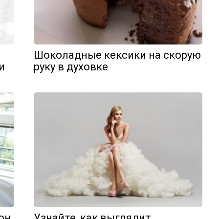
Шоколадные кексики на скорую
и
руку в духовке
он
Узнайте, как выглядит