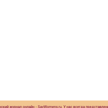
кий журнал онлайн - SayWomens.ru. У нас всегда представлен