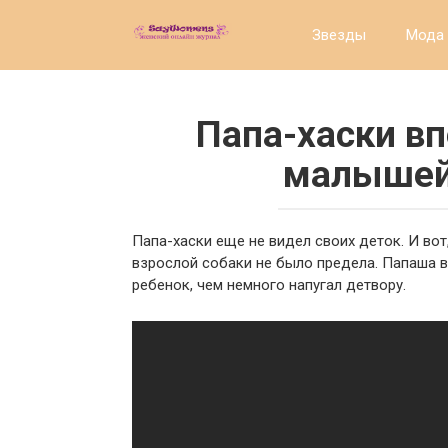
Перейти
к
Звезды
Мода 
контенту
Папа-хаски в
малышей.
Папа-хаски еще не видел своих деток. И во
взрослой собаки не было предела. Папаша в
ребенок, чем немного напугал детвору.