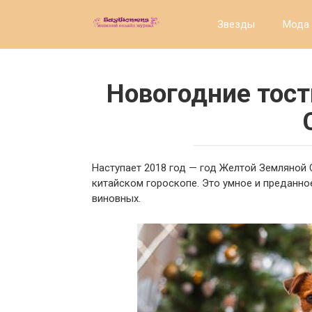
Перейти
к
Звезды
Мода 
контенту
Новогодние тост
Наступает 2018 год — год Желтой Земляной
китайском гороскопе. Это умное и преданно
виновных.