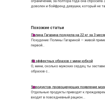
ограничений, за полтора года она сбросила 
доволен и бойфренд девушки, который не та
Похожие статьи
Полина Гагарина похудела на 22 кг за 3 мес
Похудение Полины Гагариной — живой приме
первой…
40 эффектных образов с мини-юбкой
О, мини, сколько мужских сердец ты застав
образов с…
5 продуктов, провоцирующих появление мо
Отдельные продукты приводят к преждевре
входят в повседневный рацион.…