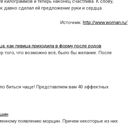
38 килограммов и теперь наконец счастлива. К слову,
к давно сделал ей предложение руки и сердца.
Источник:
http://www.woman.ru/
яца: как певица приходила в форму после родов
р того, что возможно всё, было бы желание. После
ило биться чаще! Представляем вам 40 эффектных
рщин
менному появлению морщин. Причем некоторые из них