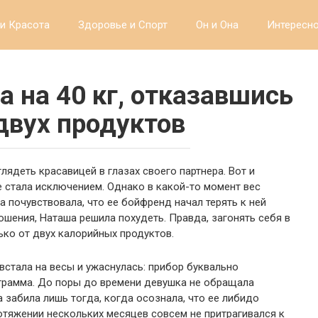
и Красота
Здоровье и Спорт
Он и Она
Интересн
а на 40 кг, отказавшись
 двух продуктов
ядеть красавицей в глазах своего партнера. Вот и
 стала исключением. Однако в какой-то момент вес
а почувствовала, что ее бойфренд начал терять к ней
ошения, Наташа решила похудеть. Правда, загонять себя в
ько от двух калорийных продуктов.
встала на весы и ужаснулась: прибор буквально
ограмма. До поры до времени девушка не обращала
а забила лишь тогда, когда осознала, что ее либидо
отяжении нескольких месяцев совсем не притрагивался к