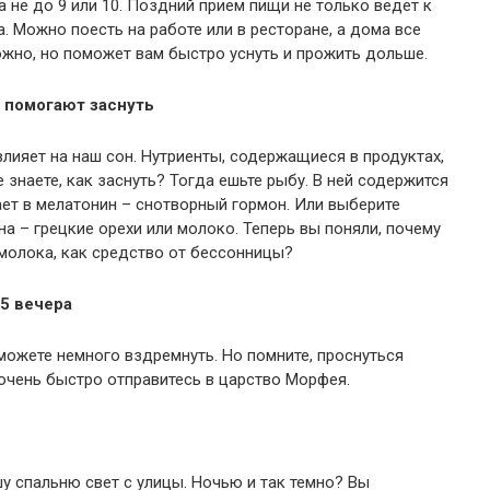
а не до 9 или 10. Поздний прием пищи не только ведет к
а. Можно поесть на работе или в ресторане, а дома все
жно, но поможет вам быстро уснуть и прожить дольше.
 помогают заснуть
 влияет на наш сон. Нутриенты, содержащиеся в продуктах,
 знаете, как заснуть? Тогда ешьте рыбу. В ней содержится
ет в мелатонин – снотворный гормон. Или выберите
 – грецкие орехи или молоко. Теперь вы поняли, почему
молока, как средство от бессонницы?
5 вечера
о можете немного вздремнуть. Но помните, проснуться
 очень быстро отправитесь в царство Морфея.
 спальню свет с улицы. Ночью и так темно? Вы